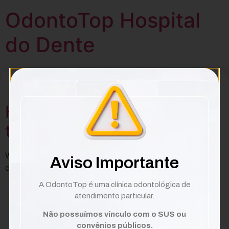
OdontoTop Hospital
do Dente
Arquivos
Hello from Agius.Cloud to
the World!
Welcome to WordPress. This is your first post. Edit or
Aviso Importante
delete it, then start writing!
A OdontoTop é uma clínica odontológica de
Todos os direitos reservados
atendimento particular.
Não possuímos vínculo com o SUS ou
rulet
gates
blackjack
convênios públicos.
oyna
of
oyna