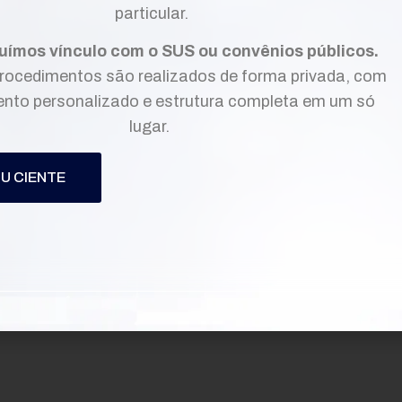
particular.
ME LIGUE
uímos vínculo com o SUS ou convênios públicos.
rocedimentos são realizados de forma privada, com
*Ao enviar seu número, você receberá uma
ligação imediata de um de nossos atendentes
nto personalizado e estrutura completa em um só
para realizar o seu atendimento.
lugar.
U CIENTE